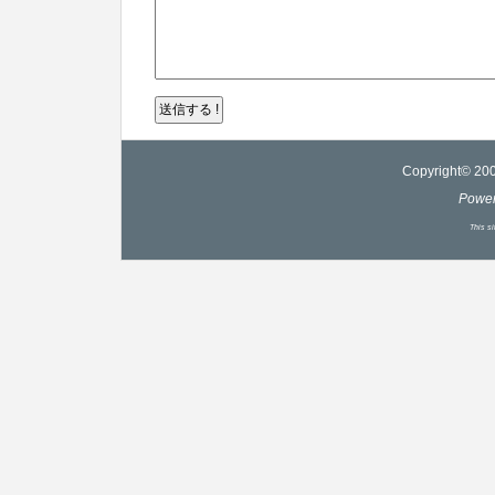
Copyright© 200
Powe
This s